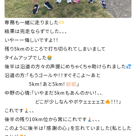
専務も一緒に走りました
結果は完走ならずでした、、、
いやーー悔しいですよ！！
残り5kmのところで打ち切られてしまいまして
タイムアップでした
後半は沿道の方々の声援にめちゃくちゃ助けられました
沿道の方:「もうゴールや！！すぐそこよ〜あと
5km！あと5km！
」
中野の心情:「いやまだ5kmもあんのかい！、、
どこが少しなんやボケェェェェエ
！！！」
これです
、、
後半の残り10km位から常にこれです
、、、
このように後半は「感謝の心」を忘れていました(私とした