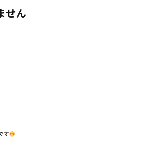
ません
です