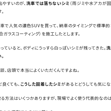
出やすいのが、
洗車では落ちないシミ
（雨ジミや水アカが固
す。
新車で人気の濃色SUVを買って、納車のタイミングで標準的
合ガラスコーティング）を施工したとします。
っていると、ボディにうっすら白っぽいシミが残ってきた。
洗
い。
相談、店頭で本当によくいただくんですよね。
だ良くても、
こうした固着したシミ
があるとどうしても気にな
取る方法はいくつかありますが、現場でよく使う代表的なのは