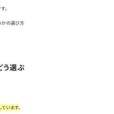
す。
うかの選び方
どう選ぶ
しています
。