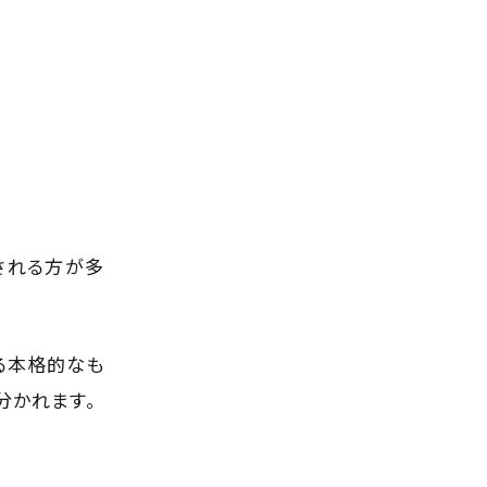
される方が多
る本格的なも
分かれます。
。